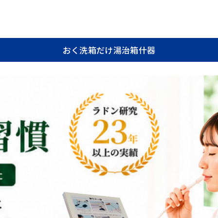
おく洗
箱だけ
湯治箱
什器