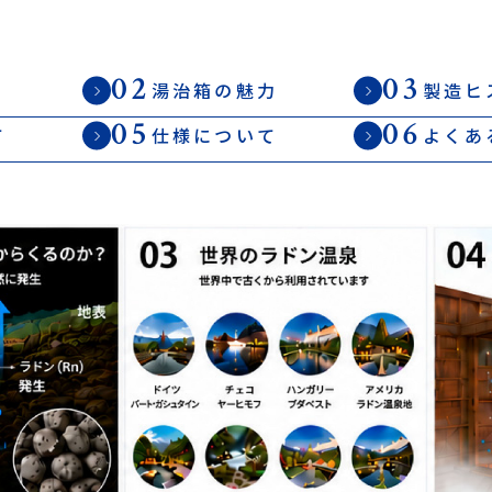
02
03
造
湯治箱の魅力
製造ヒ
05
06
て
仕様について
よくあ