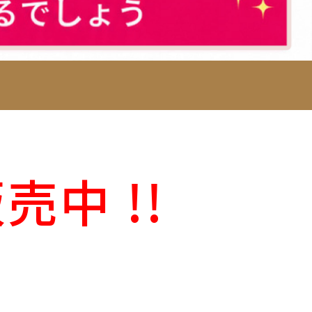
倍
中 !!