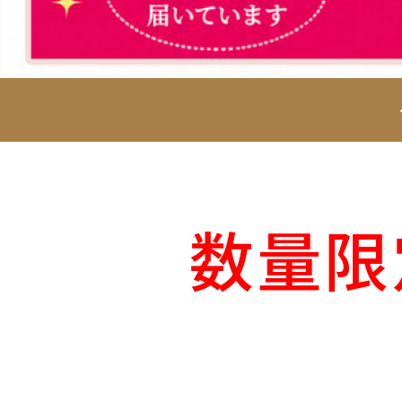
湯治箱
数量限