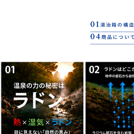
01
湯治箱の構
04
商品につい
タンク内濃度は湯治場の約1000倍
タンク内濃度は湯治場の約1000倍
湯治箱
湯治箱