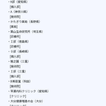
・K邸（愛知県）
[個人邸]
・A（神奈川県）
[施術院]
・かたぎり薬局（長野県）
[薬局]
・葉山生命研究所（埼玉県）
[診療所]
・Ｉ邸（徳島県）
[診療所]
・０邸（長崎県）
[個人邸]
・雅之園（三重）
[施術院]
・Ｉ邸（三重）
[個人邸]
・B美容室（秋田）
[施術院]
・早瀬内科クリニック（愛知県）
[クリニック]
・大分健康増進の会（大分）
[クリニック]