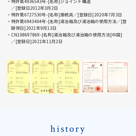
・特許第4936543号-[名称]ジョイント構造
／[登録日2012年3月2日
・特許第6727530号-[名称]接続具
／[登録日]2020年7月3日
・特許第6943404号-
[名称]湯治箱及び湯治箱の使用方法
／[登
録得日]2021年9月13日
・CN108697869-
[名称]湯治箱及び湯治箱の使用方法[中国]
／[登録日]2021年11月2日
history