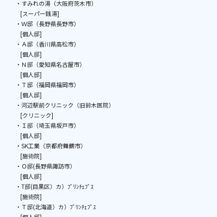
・すみれの湯（大阪府茨木市）
[スーパー銭湯]
・Ｗ邸（長野県長野市）
[個人邸]
・Ａ邸（香川県高松市）
[個人邸]
・Ｎ邸（愛知県名古屋市）
[個人邸]
・Ｔ邸（福岡県福岡市）
[個人邸]
・河辺駅前クリニック（旧鈴木医院）
[クリニック]
・Ｉ邸（埼玉県坂戸市）
[個人邸]
・SK工業（京都府舞鶴市）
[施術院]
・Ｏ邸(長野県諏訪市）
[個人邸]
・T邸(目黒区）カ）ﾌﾟﾘﾝﾁｪﾌﾟｽ
[施術院]
・Ｔ邸(北海道）カ）ﾌﾟﾘﾝﾁｪﾌﾟｽ
[個人邸]