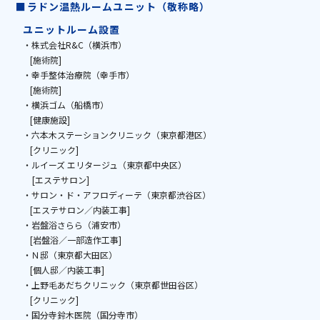
■ラドン温熱ルームユニット（敬称略）
ユニットルーム設置
・株式会社R&C（横浜市）
[施術院]
・幸手整体治療院（幸手市）
[施術院]
・横浜ゴム（船橋市）
[健康施設]
・六本木ステーションクリニック（東京都港区）
[クリニック]
・ルイーズ エリタージュ（東京都中央区）
[エステサロン]
・サロン・ド・アフロディーテ（東京都渋谷区）
[エステサロン／内装工事]
・岩盤浴さらら（浦安市）
[岩盤浴／一部造作工事]
・Ｎ邸（東京都大田区）
[個人邸／内装工事]
・上野毛あだちクリニック（東京都世田谷区）
[クリニック]
・国分寺鈴木医院（国分寺市）