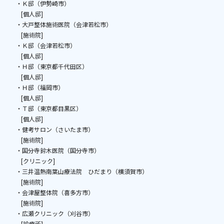
・Ｋ邸（伊勢崎市）
[個人邸]
・大戸整体施術医院（会津若松市）
[施術院]
・Ｋ邸（会津若松市）
[個人邸]
・Ｈ邸（東京都千代田区）
[個人邸]
・Ｈ邸（福岡市）
[個人邸]
・Ｔ邸（東京都目黒区）
[個人邸]
・健考サロン（さいたま市）
[施術院]
・国分寺鈴木医院（国分寺市）
[クリニック]
・三井温熱南葉山療法院 ひだまり（横須賀市）
[施術院]
・会津屋整体院（喜多方市）
[施術院]
・広瀬クリニック（刈谷市）
[診療所]