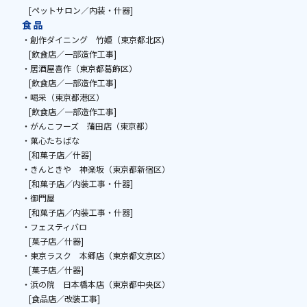
[ペットサロン／内装・什器]
食品
・創作ダイニング 竹姫（東京都北区)
[飲食店／一部造作工事]
・居酒屋喜作（東京都葛飾区）
[飲食店／一部造作工事]
・喝采（東京都港区）
[飲食店／一部造作工事]
・がんこフーズ 蒲田店（東京都）
・菓心たちばな
[和菓子店／什器]
・きんときや 神楽坂（東京都新宿区）
[和菓子店／内装工事・什器]
・御門屋
[和菓子店／内装工事・什器]
・フェスティバロ
[菓子店／什器]
・東京ラスク 本郷店（東京都文京区）
[菓子店／什器]
・浜の院 日本橋本店（東京都中央区）
[食品店／改装工事]