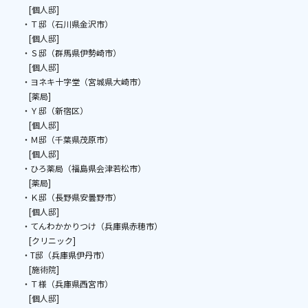
[個人邸]
・Ｔ邸（石川県金沢市）
[個人邸]
・Ｓ邸（群馬県伊勢崎市）
[個人邸]
・ヨネキ十字堂（宮城県大崎市）
[薬局]
・Ｙ邸（新宿区）
[個人邸]
・Ｍ邸（千葉県茂原市）
[個人邸]
・ひろ薬局（福島県会津若松市）
[薬局]
・Ｋ邸（長野県安曇野市）
[個人邸]
・てんわかかりつけ（兵庫県赤穂市）
[クリニック]
・T邸（兵庫県伊丹市）
[施術院]
・Ｔ様（兵庫県西宮市）
[個人邸]