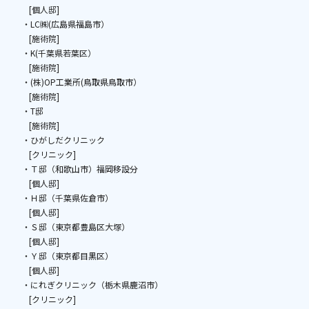
[個人邸]
・LC㈱(広島県福島市）
[施術院]
・K(千葉県若葉区）
[施術院]
・(株)OP工業所(鳥取県鳥取市）
[施術院]
・T邸
[施術院]
・ひがしだクリニック
[クリニック]
・Ｔ邸（和歌山市）福岡移設分
[個人邸]
・Ｈ邸（千葉県佐倉市）
[個人邸]
・Ｓ邸（東京都豊島区大塚）
[個人邸]
・Ｙ邸（東京都目黒区）
[個人邸]
・にれぎクリニック（栃木県鹿沼市）
[クリニック]