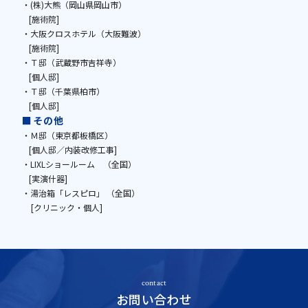
・(株)大熊（岡山県岡山市）
[施術院]
・大阪クロスホテル（大阪難波）
[施術院]
・Ｔ邸（武蔵野市吉祥寺）
[個人邸]
・Ｔ邸（千葉県柏市）
[個人邸]
■その他
・Ｍ邸（東京都板橋区）
[個人邸／内装改修工事]
・LIXLショールーム （全国）
[実演什器]​​​​​​​
・湯治箱「レスピロ」 （全国）
[クリニック・個人]
contact
お問い合わせ