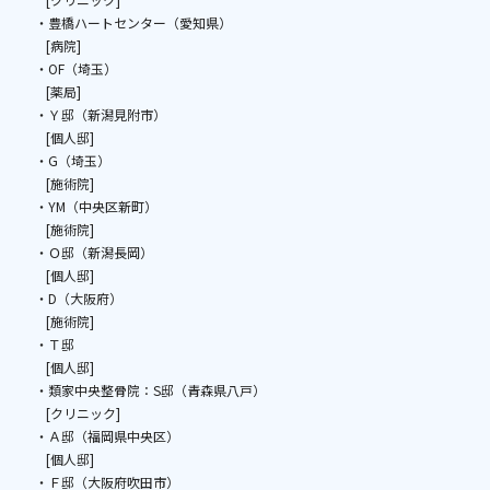
・豊橋ハートセンター（愛知県）
[病院]
・OF（埼玉）
[薬局]
・Ｙ邸（新潟見附市）
[個人邸]
・G（埼玉）
[施術院]
・YM（中央区新町）
[施術院]
・Ｏ邸（新潟長岡）
[個人邸]
・D（大阪府）
[施術院]
・Ｔ邸
[個人邸]
・類家中央整骨院：S邸（青森県八戸）
[クリニック]
・Ａ邸（福岡県中央区）
[個人邸]
・Ｆ邸（大阪府吹田市）