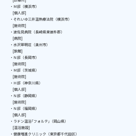
・Ｍ邸（横浜市）
[個人邸]
・それいゆ三井温熱療法院（横浜市）
[施術院]
・波佐見病院（長崎県東彼杵郡）
[病院]
・水沢翠明荘（奥州市）
[旅館]
・Ｎ邸（長岡市）
[施術院]​​​​​​​
・Ｍ邸（茨城県）
[施術院]
・Ｈ邸（神奈川県）
[個人邸]
・Ｎ邸（静岡県）
[施術院]
・Ｎ邸（福岡県）
[個人邸]
・ラドン温浴｢フォルテ｣（岡山県）
[温浴施設]
・健康増進クリニック（東京都千代田区）