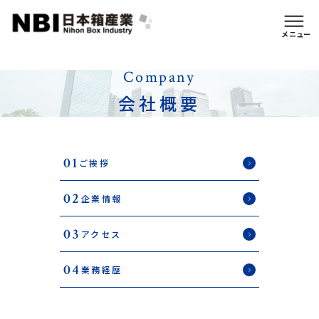
イージーオーダー仕様
メニュー
Company
会社概要
01
ご挨拶
02
企業情報
03
アクセス
04
業務経歴