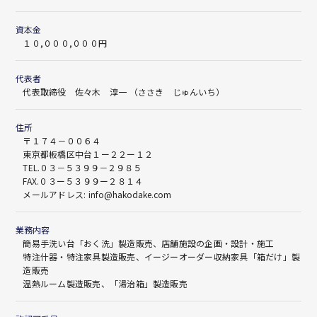
資本金
１０,０００,０００円
代表者
代表取締役 佐々木 淳一 （ささき じゅんいち）
住所
〒１７４－００６４
東京都板橋区中台１ー２２ー１２
TEL.
０３－５３９９－２９８５
FAX.０３ー５３９９ー２８１４
メールアドレス:
info@hakodake.com
業務内容
簡易手洗い台「おく洗」製造販売、店舗施設の企画・設計・施工
特注什器・特注家具製造販売、イージーオーダー収納家具「箱だけ」製
造販売
温熱ルーム製造販売、「湯治箱」製造販売