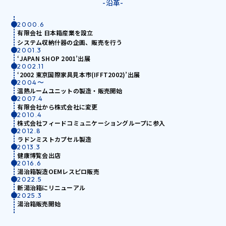
-沿革-
2000.6
有限会社 日本箱産業を設立
システム収納什器の企画、販売を行う
2001.3
‘JAPAN SHOP 2001’出展
2002.11
‘2002 東京国際家具見本市(IFFT2002)’出展
2004〜
温熱ルームユニットの製造・販売開始​​​​​​​
2007.4
有限会社から株式会社に変更
2010.4
株式会社フィードコミュニケーショングループに参入
2012.8
ラドンミストカプセル製造
2013.3
健康博覧会出店
2016.6
湯治箱製造OEMレスピロ販売
2022.5
新湯治箱にリニューアル
2025.3
湯治箱販売開始