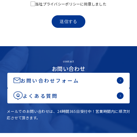
じて、以下のようなものとなります。
当社プライバシーポリシーに同意しました
(1) ユーザーからご提供いただく情報 本サービスを利用するため
に、または本サービスの利用を通じてユーザーからご提供いただ
送信する
く情報は以下のとおりです。
・メールアドレス、電話番号、住所等連絡先に関する情報
・クレジットカード情報、銀行口座情報、電子マネー情報等決済
手段に関する情報
・入力フォームその他当社が定める方法を通じてユーザーが入力
または送信する情報
contact
お問い合わせ
(2) ユーザーが本サービスの利用において、他のサービスと連携を
許可することにより、当該他のサービスからご提供いただく情報
お問い合わせフォーム
ユーザーが、本サービスを利用するにあたり、ソーシャルネット
ワーキングサービス等の他のサービスとの連携を許可した場合に
は、その許可の際にご同意いただいた内容に基づき、以下の情報
よくある質問
を当該外部サービスから収集します。
・当該外部サービスでユーザーが利用するID
メールでのお問い合わせは、24時間365日受付中！営業時間内に順次対
・その他当該外部サービスのプライバシー設定によりユーザーが
応させて頂きます。
連携先に開示を認めた情報
(3) ユーザーが本サービスを利用するにあたって、当社が収集する
情報