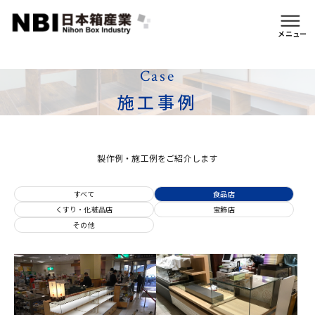
イージーオーダー仕様
メニュー
Case
施工事例
製作例・施工例をご紹介します
すべて
食品店
くすり・化粧品店
宝飾店
その他